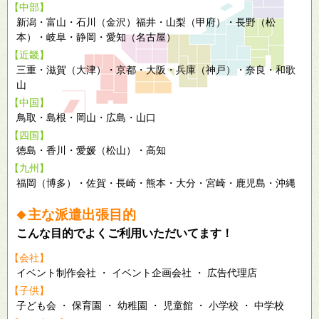
【中部】
新潟・富山・石川（金沢）福井・山梨（甲府）・長野（松
本）・岐阜・静岡・愛知（名古屋）
【近畿】
三重・滋賀（大津）・京都・大阪・兵庫（神戸）・奈良・和歌
山
【中国】
鳥取・島根・岡山・広島・山口
【四国】
徳島・香川・愛媛（松山）・高知
【九州】
福岡（博多）・佐賀・長崎・熊本・大分・宮崎・鹿児島・沖縄
主な派遣出張目的
◆
こんな目的でよくご利用いただいてます！
【会社】
イベント制作会社 ・ イベント企画会社 ・ 広告代理店
【子供】
子ども会 ・ 保育園 ・ 幼稚園 ・ 児童館 ・ 小学校 ・ 中学校