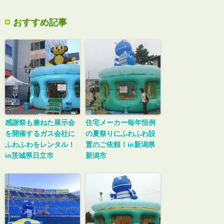
おすすめ記事
感謝祭も兼ねた展示会
住宅メーカー毎年恒例
を開催するガス会社に
の夏祭りにふわふわ設
ふわふわをレンタル！
置のご依頼！in新潟県
in茨城県日立市
新潟市