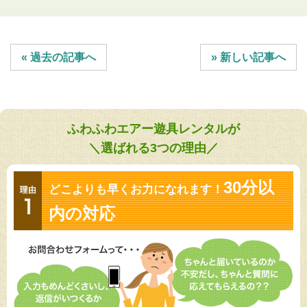
投
« 過去の記事へ
» 新しい記事へ
稿
ナ
ビ
ゲ
ふわふわエアー遊具レンタルが
ー
＼選ばれる3つの理由／
シ
ョ
30分以
どこよりも早くお力になれます！
ン
内の対応