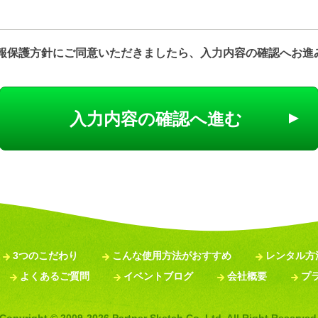
ついて
情報保護方針にご同意いただきましたら、入力内容の確認へお進
にクッキーを使用しています。クッキーは、お客様がサイトを訪れた際に、コ
報には、個人を特定するものは一切含まれません。
様がどのようなサービスに興味をお持ちなのか分析したり、ウェブ上での効果
合があります。もしこうしたクッキーを利用した情報収集に抵抗をお感じでし
入力内容の確認へ進む
定することも可能です。ただし、その際はコンテンツによってサービスが正し
ださい。
開の制限について
た情報は、今後のお取引のご連絡、およびお得な情報のご提供、魅力的で価値
サイトでは、ご本人様の許可なく第三者に個人情報を開示いたしません。また
には、いかなる個人情報も開示いたしません。
3つのこだわり
こんな使用方法がおすすめ
レンタル方
よくあるご質問
イベントブログ
会社概要
プ
報は、当サイトおよび管理サイトのほかの個人向けサービスをご利用になる際