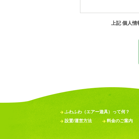
2.クッキー（Cookies）に
上記 個人
当サイトでは、情報の収集
す。ただし、記録される情
また、当サイトでは、お客
らを利用させていただく場
ッキーの受け入れ拒否に設
ので、あらかじめご了承く
3.情報の利用目的および公
お問合わせの際にいただい
のために利用されます。当
法的強制力のある請求以外
ふわふわ（エアー遊具）って何？
設置/運営方法
料金のご案内
4.情報の共有について
同一の個人と確認できる情