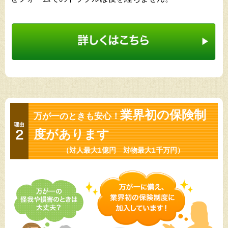
業界初の保険制
万が一のときも安心！
度があります
（対人最大1億円 対物最大1千万円）