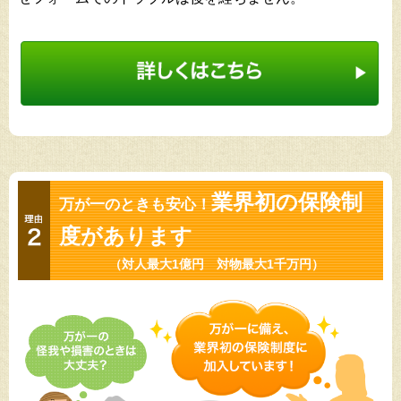
業界初の保険制
万が一のときも安心！
度があります
（対人最大1億円 対物最大1千万円）